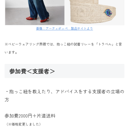
画像：アーティポッペ 製品サイトより
※ベビーウェアリング界隈では、抱っこ紐の試着リレーを「トラベル」と言
。
います
参加費＜支援者＞
・抱っこ紐を教えたり、アドバイスをする支援者の立場の
方
参加費2000円＋片道送料
（※価格変更しました）