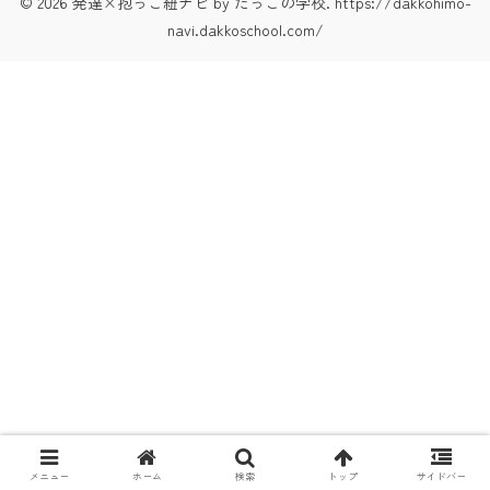
© 2026 発達×抱っこ紐ナビ by だっこの学校. https://dakkohimo-
navi.dakkoschool.com/
メニュー
ホーム
検索
トップ
サイドバー