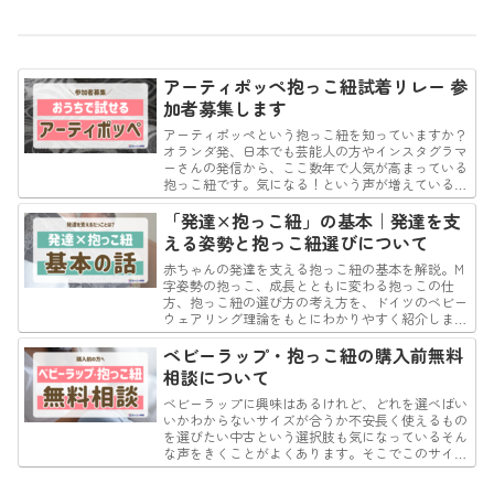
アーティポッペ抱っこ紐試着リレー 参
加者募集します
アーティポッペという抱っこ紐を知っていますか？
オランダ発、日本でも芸能人の方やインスタグラマ
ーさんの発信から、ここ数年で人気が高まっている
抱っこ紐です。気になる！という声が増えている一
方、試着できる場所が少なく、そしてなにせ高価な
こともあり…
「発達×抱っこ紐」の基本｜発達を支
える姿勢と抱っこ紐選びについて
赤ちゃんの発達を支える抱っこ紐の基本を解説。M
字姿勢の抱っこ、成長とともに変わる抱っこの仕
方、抱っこ紐の選び方の考え方を、ドイツのベビー
ウェアリング理論をもとにわかりやすく紹介しま
す。
ベビーラップ・抱っこ紐の購入前無料
相談について
ベビーラップに興味はあるけれど、どれを選べばい
いかわからないサイズが合うか不安長く使えるもの
を選びたい中古という選択肢も気になっているそん
な声をきくことがよくあります。そこでこのサイト
では、ベビーラップを中心に、リングスリングや海
外製オンブ…